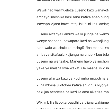
Wawili hao walimueleza Luseno kazi wanayofa
ambayo imeshika kasi sana katika eneo bung
inawapa vijana hawa mtaji lakini ni kazi am
Luseno alifanya uamuzi wa kujiunga na wenza
wenye shahada
hawapata kazi na wanajiunga
hata wale wa shule za msingi? “Ina maana 
ambaye sikufaulu kujiunga na chuo kikuu tuk
Luseno na wenzake. Maneno hayo yalimchoma L
yake ya maisha kwa wakati ule maana lisilo 
Luseno alianza kazi ya kuchimba migodi na a
kuna mkasa uliotokea katika shughuli hiyo
hakujua aendelee na kazi ile ama aikatize m
Wiki mbili zilizopita baadhi ya vijana waki