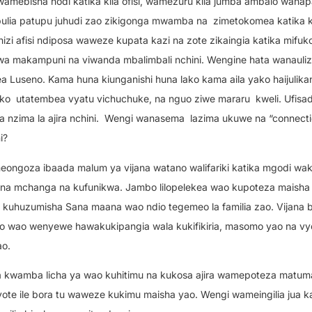
amebisha hodi katika kila ofisi, wamezuru kila jumba ambalo wanap
ulia patupu juhudi zao zikigonga mwamba na
zimetokomea katika k
hizi afisi ndiposa waweze kupata kazi na zote zikaingia katika mifu
wa makampuni na viwanda mbalimbali nchini. Wengine hata wanauli
zea Luseno. Kama huna kiunganishi huna lako kama aila yako haijulik
ako
utatembea vyatu vichuchuke, na nguo ziwe mararu
kweli. Ufisa
nzima la ajira nchini.
Wengi wanasema
lazima ukuwe na “connectio
i?
eongoza ibaada malum ya vijana watano walifariki katika mgodi wak
wa na mchanga na kufunikwa. Jambo lilopelekea wao kupoteza maisha
a kuhuzumisha Sana maana wao ndio tegemeo la familia zao. Vijana 
ho wao wenyewe hawakukipangia wala kukifikiria, masomo yao na vy
ao.
 kwamba licha ya wao kuhitimu na kukosa ajira wamepoteza matuma
yoyote ile bora tu waweze kukimu maisha yao. Wengi wameingilia jua k