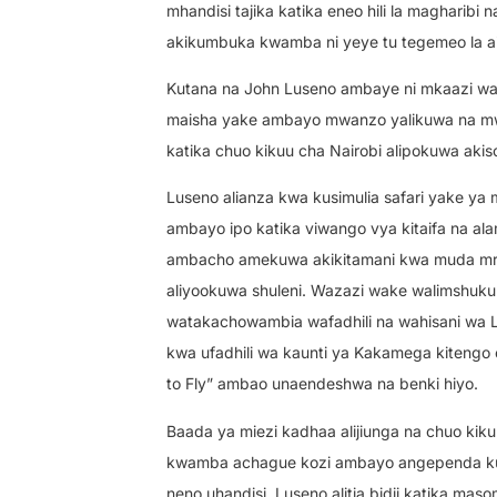
mhandisi tajika katika eneo hili la magharibi
akikumbuka kwamba ni yeye tu tegemeo la aila
Kutana na John Luseno ambaye ni mkaazi wa 
maisha yake ambayo mwanzo yalikuwa na mwang
katika chuo kikuu cha Nairobi alipokuwa akis
Luseno alianza kwa kusimulia safari yake ya
ambayo ipo katika viwango vya kitaifa na al
ambacho amekuwa akikitamani kwa muda mref
aliyookuwa shuleni. Wazazi wake walimshuk
watakachowambia wafadhili na wahisani wa 
kwa ufadhili wa kaunti ya Kakamega kitengo 
to Fly” ambao unaendeshwa na benki hiyo.
Baada ya miezi kadhaa alijiunga na chuo kik
kwamba achague kozi ambayo angependa kuso
neno uhandisi. Luseno alitia bidii katika m