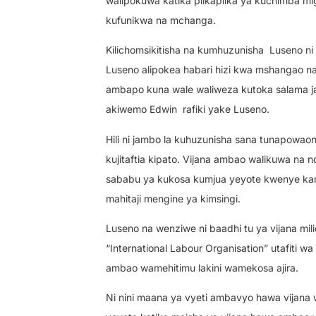
walipokuwa katika pilkapilka ya kuchimba 
kufunikwa na mchanga.
Kilichomsikitisha na kumhuzunisha
Luseno n
Luseno alipokea habari hizi kwa mshangao na
ambapo kuna wale waliweza kutoka salama j
akiwemo Edwin
rafiki yake Luseno.
Hili ni jambo la kuhuzunisha sana tunapowaon
kujitaftia kipato. Vijana ambao walikuwa na n
sababu ya kukosa kumjua yeyote kwenye kamp
mahitaji mengine ya kimsingi.
Luseno na wenziwe ni baadhi tu ya vijana milio
“International Labour Organisation” utafiti w
ambao wamehitimu lakini wamekosa ajira.
Ni nini maana ya vyeti ambavyo hawa vijana 