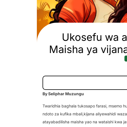
Ukosefu wa aj
Maisha ya vijana
By Seliphar Muzungu
Twaridhia baghala tukosapo farasi, msemo hu
ndoto za kufika mbali,kijana aliyewahidi w
atayabadilisha maisha yao na wataishi kwa ja