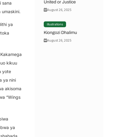
United or Justice
i sana
August 26, 2025
a umaskini.
ithi ya
Illustrations
Kiongozi Dhalimu
utoka
August 26, 2025
ya Kakamega
huo kikuu
 yote
 ya nini
wa akisoma
 wa “Wings
biwa
ubwa ya
a shahada