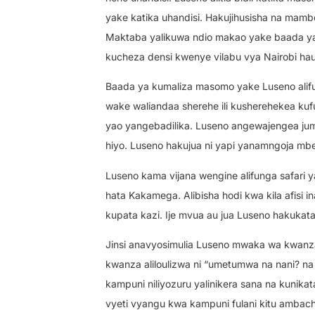
yake katika uhandisi. Hakujihusisha na mamb
Maktaba yalikuwa ndio makao yake baada ya
kucheza densi kwenye vilabu vya Nairobi h
Baada ya kumaliza masomo yake Luseno alifu
wake waliandaa sherehe ili kusherehekea k
yao yangebadilika. Luseno angewajengea jumb
hiyo. Luseno hakujua ni yapi yanamngoja mbele
Luseno kama vijana wengine alifunga safari y
hata Kakamega. Alibisha hodi kwa kila afisi 
kupata kazi. Ije mvua au jua Luseno hakukata
Jinsi anavyosimulia Luseno mwaka wa kwanza u
kwanza aliloulizwa ni “umetumwa na nani? na 
kampuni niliyozuru yalinikera sana na kunika
vyeti vyangu kwa kampuni fulani kitu ambach