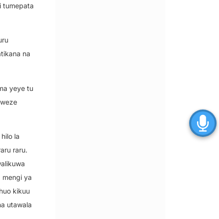
li tumepata
uru
tikana na
ma yeye tu
 aweze
hilo la
ru raru.
walikuwa
a mengi ya
chuo kikuu
na utawala