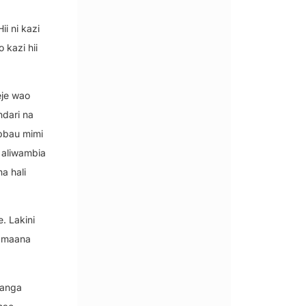
i ni kazi
kazi hii
eje wao
ndari na
bbau mimi
 aliwambia
a hali
. Lakini
i maana
hanga