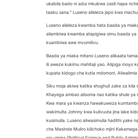
ukabila bado ni adui mkubwa zaidi hapa nchi
taabu sana.” Luseno alieleza japo kwa mach
Luseno alieleza kwamba hata baada ya miaka m
aliambiwa kwamba atapigiwa simu baada ya ma
kuambiwa awe mvumilivu.
Baada ya miaka mitano Luseno alikaata tama
ili aweze kukimu mahitaji yao. Alipiga moyo 
kupata kidogo cha kutia mdomoni. Aliwalimi
Siku moja akiwa katika shughuli zake za kila 
Khayega ambao alisoma nao katika shule ya 
Kwa mara ya kwanza hawakuweza kumtambua L
wakimuita Johnny kwa kulivuuta jina lake kid
kusimulia. Luseno aliwasimulia hadithi yake
cha Masinde Muliro kilichoko mjini Kakamega
wa umma (Political Science and Public Admini