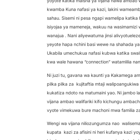
yoyote katika maisha ya vijana hawa ambao w
kwamba Kuna nafasi ya kazi, lakini wameamb
sahau. Sisemi ni pesa ngapi wamelipa katika 
isiyojaa ya mameneja, wakuu na wasimamizi 
wanajua . Nani aliyewatuma jinsi alivyotuele
yeyote hapa nchini basi wewe na shahada y
Ukabila umechukua nafasi kubwa katika swala 
kwa wale hawana “connection” watamlilia nan
Ni juzi tu, gavana wa kaunti ya Kakamega am
pilka pilka za
kujitaftia mtaji walipoanguki
kukatiza ndoto na matumaini yao. Ni jambo l
vijana ambao walifariki kifo kichungu ambac
vyote vimekuwa bure machoni mwa familia z
Wengi wa vijana niliozungumza nao
walisema
kupata
kazi za afisini ni heri kufanya kazi 