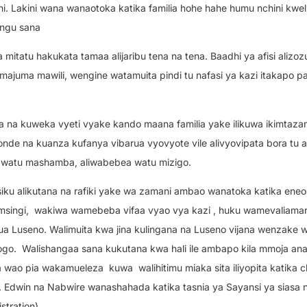
ni. Lakini wana wanaotoka katika familia hohe hahe humu nchini kwe
ungu sana
itatu hakukata tamaa alijaribu tena na tena. Baadhi ya afisi alizoz
juma mawili, wengine watamuita pindi tu nafasi ya kazi itakapo pa
a na kuweka vyeti vyake kando maana familia yake ilikuwa ikimtaza
konde na kuanza kufanya vibarua vyovyote vile alivyovipata bora tu
a watu mashamba, aliwabebea watu mizigo.
siku alikutana na rafiki yake wa zamani ambao wanatoka katika eneo 
msingi,
wakiwa wamebeba vifaa vyao vya kazi , huku wamevaliamara
useno. Walimuita kwa jina kulingana na Luseno vijana wenzake 
ogo.
Walishangaa sana kukutana kwa hali ile ambapo kila mmoja an
 na wao pia wakamueleza
kuwa
walihitimu miaka sita iliyopita katika 
. Edwin na Nabwire wanashahada katika tasnia ya Sayansi ya siasa 
stration).