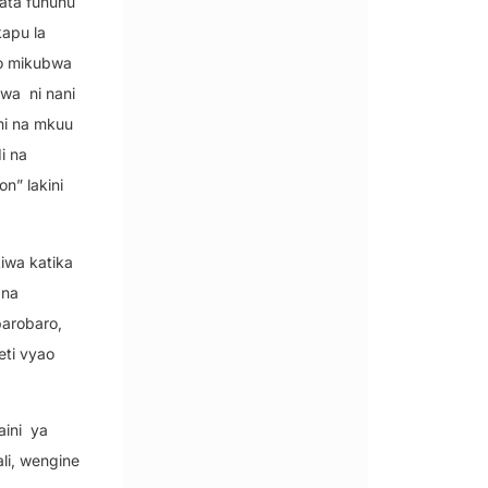
ata fununu
apu la
ko mikubwa
zwa
ni nani
ani na mkuu
di na
n” lakini
iwa katika
 na
barobaro,
eti vyao
ini
ya
ali, wengine