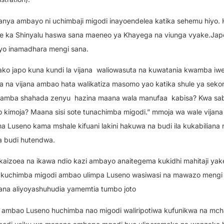
nya ambayo ni uchimbaji migodi inayoendelea katika sehemu hiyo. Hi
e ka Shinyalu haswa sana maeneo ya Khayega na viunga vyake.Japo 
bayo inamadhara mengi sana.
ko japo kuna kundi la vijana
waliowasuta na kuwatania kwamba iw
 na vijana ambao hata walikatiza masomo yao katika shule ya seko
kwamba shahada zenyu
hazina maana wala manufaa
kabisa? Kwa sa
o kimoja? Maana sisi sote tunachimba migodi.” mmoja wa wale vijana
useno kama mshale kifuani lakini hakuwa na budi ila kukabiliana n
na budi hutendwa.
kaizoea na ikawa ndio kazi ambayo anaitegema kukidhi mahitaji yake
 ya kuchimba migodi ambao ulimpa Luseno wasiwasi na mawazo meng
aana aliyoyashuhudia yamemtia tumbo joto
ume ambao Luseno huchimba nao migodi waliripotiwa kufunikwa na mc