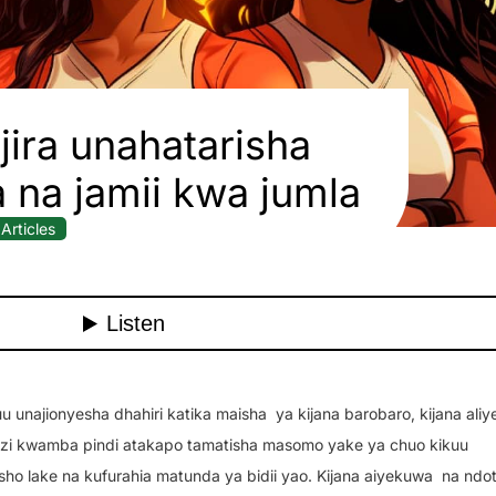
ira unahatarisha
 na jamii kwa jumla
Articles
u unajionyesha dhahiri katika maisha
ya kijana barobaro, kijana ali
azazi kwamba pindi atakapo tamatisha masomo yake ya chuo kikuu
sho lake na kufurahia matunda ya bidii yao. Kijana aiyekuwa
na ndo