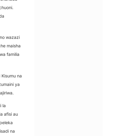
chuoni.
da
eno wazazi
che maisha
wa familia
i Kisumu na
tumaini ya
jiriwa.
 la
 afisi au
ipeleka
isadi na