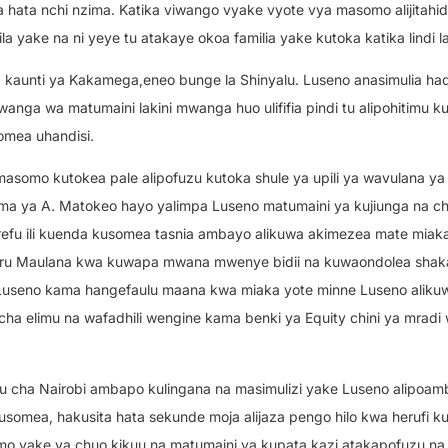
 na hata nchi nzima. Katika viwango vyake vyote vya masomo alijitahid
 yake na ni yeye tu atakaye okoa familia yake kutoka katika lindi l
kaunti ya Kakamega,eneo bunge la Shinyalu. Luseno anasimulia had
a wa matumaini lakini mwanga huo ulififia pindi tu alipohitimu k
omea uhandisi.
 masomo kutokea pale alipofuzu kutoka shule ya upili ya wavulana 
ama ya A. Matokeo hayo yalimpa Luseno matumaini ya kujiunga na c
u ili kuenda kusomea tasnia ambayo alikuwa akimezea mate miaka
uru Maulana kwa kuwapa mwana mwenye bidii na kuwaondolea shaka
Luseno kama hangefaulu maana kwa miaka yote minne Luseno aliku
cha elimu na wafadhili wengine kama benki ya Equity chini ya mradi
uu cha Nairobi ambapo kulingana na masimulizi yake Luseno alipoam
mea, hakusita hata sekunde moja alijaza pengo hilo kwa herufi k
asomo yake ya chuo kikuu na matumaini ya kupata kazi atakapofuzu n