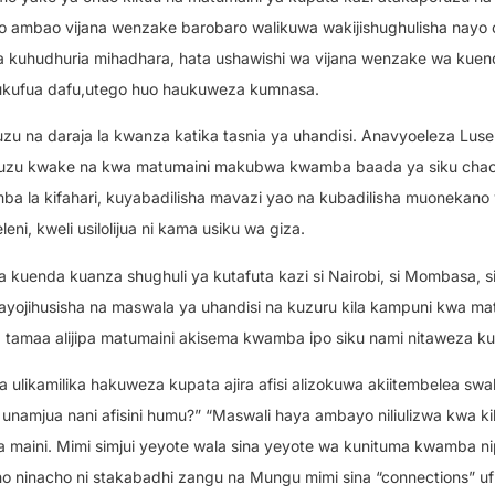
o ambao vijana wenzake barobaro walikuwa wakijishughulisha nayo 
 kuhudhuria mihadhara, hata ushawishi wa vijana wenzake wa kuen
aukufua dafu,utego huo haukuweza kumnasa.
zu na daraja la kwanza katika tasnia ya uhandisi. Anavyoeleza Lus
ufuzu kwake na kwa matumaini makubwa kwamba baada ya siku cha
a la kifahari, kuyabadilisha mavazi yao na kubadilisha muonekano 
ni, kweli usilolijua ni kama usiku wa giza.
a kuenda kuanza shughuli ya kutafuta kazi si Nairobi, si Mombasa, s
inayojihusisha na maswala ya uhandisi na kuzuru kila kampuni kwa ma
 tamaa alijipa matumaini akisema kwamba ipo siku nami nitaweza kua
likamilika hakuweza kupata ajira afisi alizokuwa akiitembelea swali
unamjua nani afisini humu?” “Maswali haya ambayo niliulizwa kwa kila
ta maini. Mimi simjui yeyote wala sina yeyote wa kunituma kwamba n
o ninacho ni stakabadhi zangu na Mungu mimi sina “connections” uf