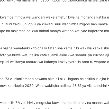
migodi usiku wa manane ambapo mgodi huo uliporomoka na wenzake 
i kwamba mmoja wa wandani wake amefunikwa na mchanga katika m
 huzuni zaidi. Shughuli ya kuwanusuru wachimba migodi hao ilianza
apo na majeraha na kwa bahati mbaya watano kati yao kupoteza ma
a vijana wanafariki kifo cha kutatanisha kama hiki wakiwa katika shu
doto ya kuwa watu tajika katika jamii lakini kwa sababu ya kukosa aj
uni walifanya uamuzi wa kufanya kazi yoyote ila bora tu wapate c
ni 73 duniani ambao hawana ajira hii ni kulingana na shirika la ajira l
a mwaka uliopita 2022. Wanawakilisha asilimia 48.61 ya vijana nchini
wanamiliki? Vyeti hivi vimegeuka kuwa maridadi tu havina maana wa