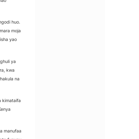
hao
godi huo.
 mara moja
isha yao
ghuli ya
ira, kwa
hakula na
a kimataifa
 Kenya
la manufaa