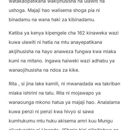
watakaopatikana wakijihusisha na ulawiti na
ushoga. Majaji hao walisema shoga pia ni
binadamu na wana haki za kibinadamu.
Katiba ya kenya kipengele cha 162 kinaweka wazi
kuwa ulawiti ni hatia na mtu anayepatikana
akijihusisha na hayo anaweza fungwa kwa miaka
kumi na mitano. Ingawa haiweki wazi adhabu ya
wanaojihusisha na ndoa za kike.
Rita , si jina lake kamili, ni mwanadada wa takriban
miaka ishirini na tatu. Rita ni mojawapo ya
wanaounga mkono hatua ya majaji hao. Analalama
kuwa penzi ni penzi kwa hivyo si sawa
kumhukumu mtu huku akisema amri kuu Mungu
aliyotuachia ni Upendo. “Sheria hizi zilipitishwa na