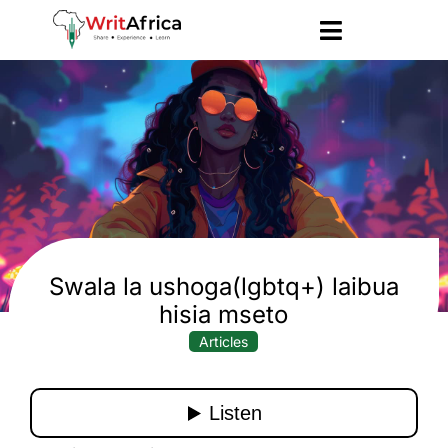
Swala la ushoga(lgbtq+) laibua
hisia mseto
Articles