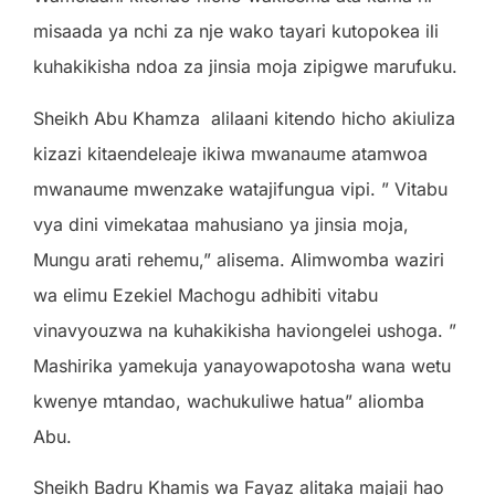
misaada ya nchi za nje wako tayari kutopokea ili
kuhakikisha ndoa za jinsia moja zipigwe marufuku.
Sheikh Abu Khamza
alilaani kitendo hicho akiuliza
kizazi kitaendeleaje ikiwa mwanaume atamwoa
mwanaume mwenzake watajifungua vipi. ” Vitabu
vya dini vimekataa mahusiano ya jinsia moja,
Mungu arati rehemu,” alisema. Alimwomba waziri
wa elimu Ezekiel Machogu adhibiti vitabu
vinavyouzwa na kuhakikisha haviongelei ushoga. ”
Mashirika yamekuja yanayowapotosha wana wetu
kwenye mtandao, wachukuliwe hatua” aliomba
Abu.
Sheikh Badru Khamis wa Fayaz alitaka majaji hao