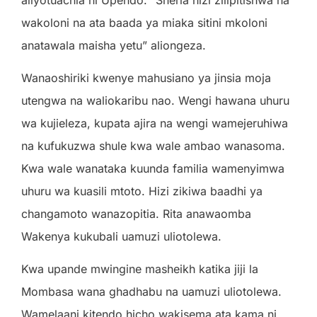
wakoloni na ata baada ya miaka sitini mkoloni
anatawala maisha yetu” aliongeza.
Wanaoshiriki kwenye mahusiano ya jinsia moja
utengwa na waliokaribu nao. Wengi hawana uhuru
wa kujieleza, kupata ajira na wengi wamejeruhiwa
na kufukuzwa shule kwa wale ambao wanasoma.
Kwa wale wanataka kuunda familia wamenyimwa
uhuru wa kuasili mtoto. Hizi zikiwa baadhi ya
changamoto wanazopitia. Rita anawaomba
Wakenya kukubali uamuzi uliotolewa.
Kwa upande mwingine masheikh katika jiji la
Mombasa wana ghadhabu na uamuzi uliotolewa.
Wamelaani kitendo hicho wakisema ata kama ni