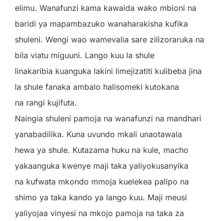
elimu. Wanafunzi kama kawaida wako mbioni na
baridi ya mapambazuko wanaharakisha kufika
shuleni. Wengi wao wamevalia sare zilizoraruka na
bila viatu miguuni. Lango kuu la shule
linakaribia kuanguka lakini limejizatiti kulibeba jina
la shule fanaka ambalo halisomeki kutokana
na rangi kujifuta.
Naingia shuleni pamoja na wanafunzi na mandhari
yanabadilika. Kuna uvundo mkali unaotawala
hewa ya shule. Kutazama huku na kule, macho
yakaanguka kwenye maji taka yaliyokusanyika
na kufwata mkondo mmoja kuelekea palipo na
shimo ya taka kando ya lango kuu. Maji meusi
yaliyojaa vinyesi na mkojo pamoja na taka za