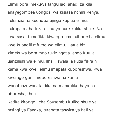
Elimu bora imekuwa tangu jadi ahadi za kila
anayegombea uongozi wa kisiasa nchini Kenya.
Tulianzia na kuondoa ujinga kupitia elimu.
Tukapata ahadi za elimu ya bure katika shule. Na
kwa sasa, tumefikia kiwango cha kuiboresha elimu
kwa kubadili mfumo wa elimu. Hatua hizi
zimekuwa bora mno tukizingatia lengo kuu la
uanzilishi wa elimu. Ilhali, swala la kutia fikra ni
kama kwa kweli elimu imepata kuboreshwa. Kwa
kiwango gani imeboreshwa na kama
wanafunzi wanafaidika na mabidiliko haya na
uboreshaji huu.
Katika kitongoji cha Soysambu kuliko shule ya
msingi ya Fanaka, tutapata taswira ya hali ya