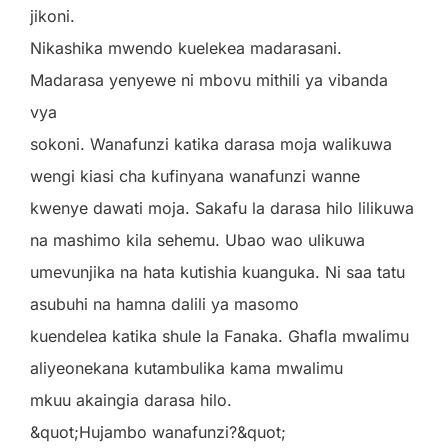
jikoni.
Nikashika mwendo kuelekea madarasani.
Madarasa yenyewe ni mbovu mithili ya vibanda
vya
sokoni. Wanafunzi katika darasa moja walikuwa
wengi kiasi cha kufinyana wanafunzi wanne
kwenye dawati moja. Sakafu la darasa hilo lilikuwa
na mashimo kila sehemu. Ubao wao ulikuwa
umevunjika na hata kutishia kuanguka. Ni saa tatu
asubuhi na hamna dalili ya masomo
kuendelea katika shule la Fanaka. Ghafla mwalimu
aliyeonekana kutambulika kama mwalimu
mkuu akaingia darasa hilo.
&quot;Hujambo wanafunzi?&quot;