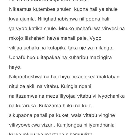
Nikaamua kutembea shuleni kuona hali ya shule
kwa ujumla. Nilighadhabishwa nilipoona hali
ya vyoo katika shule. Mnuko mchafu wa vinyesi na
mkojo ilisheheni hewa mahali pale. Vyoo
vilijaa uchafu na kutapika taka nje ya milango.
Uchafu huo ulitapakaa na kuharibu mazingira
hayo.
Nilipochoshwa na hali hiyo nikaelekea maktabani
nitulize akili na vitabu. Kuingia ndani
nalitazamwa na meza iliyojaa vitabu vilivyochanika
na kuraruka. Kutazama huku na kule,
sikupaona pahali pa kuketi wala vitabu vingine
vilivyowekwa vizuri. Kumjongea niliyemdhania
kuwa mkuu wa maktaba nikamuuliza,