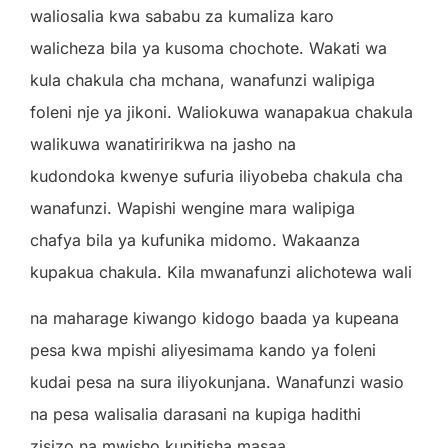
waliosalia kwa sababu za kumaliza karo
walicheza bila ya kusoma chochote. Wakati wa
kula chakula cha mchana, wanafunzi walipiga
foleni nje ya jikoni. Waliokuwa wanapakua chakula
walikuwa wanatiririkwa na jasho na
kudondoka kwenye sufuria iliyobeba chakula cha
wanafunzi. Wapishi wengine mara walipiga
chafya bila ya kufunika midomo. Wakaanza
kupakua chakula. Kila mwanafunzi alichotewa wali
na maharage kiwango kidogo baada ya kupeana
pesa kwa mpishi aliyesimama kando ya foleni
kudai pesa na sura iliyokunjana. Wanafunzi wasio
na pesa walisalia darasani na kupiga hadithi
zisizo na mwisho kupitisha masaa.