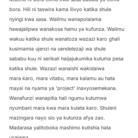
bora. Hili ni taswira kama ilivyo katika shule
nyingi kwa sasa. Walimu wanapolalama
hawajalipwa wanakosa hamu ya kufunza. Walimu
wakuu katika shule wanatoza wazazi karo ghali
kusimamia ujenzi na uendelezaji wa shule
sababu kuu ni serikali haijajukumika kutuma pesa
katika shule. Wazazi wanaishi wakidaiwa
mara karo, mara vitabu, mara kalamu au hata
mayai na nyama ya 'project' inavyosemekana.
Wanafunzi wanapitia hali ngumu kutumwa
nyumbani mara kwa mara kuleta karo. Shuleni
mazingara nayo sio ya kutunza afya zao.
Madarasa yalitoboka mashimo kutishia hata
usalama