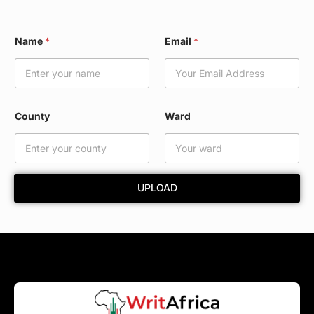
N
Name
*
Email
*
a
m
e
N
a
m
County
Ward
e
*
UPLOAD