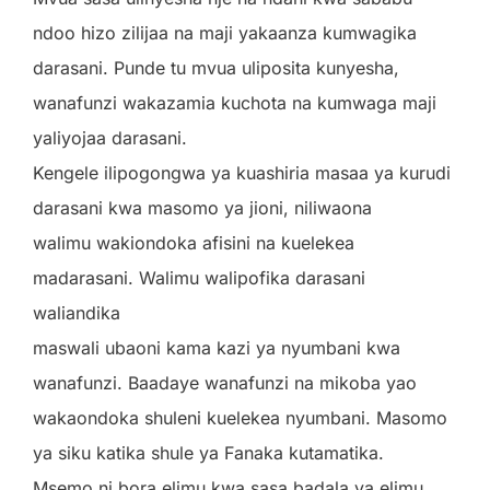
ndoo hizo zilijaa na maji yakaanza kumwagika
darasani. Punde tu mvua uliposita kunyesha,
wanafunzi wakazamia kuchota na kumwaga maji
yaliyojaa darasani.
Kengele ilipogongwa ya kuashiria masaa ya kurudi
darasani kwa masomo ya jioni, niliwaona
walimu wakiondoka afisini na kuelekea
madarasani. Walimu walipofika darasani
waliandika
maswali ubaoni kama kazi ya nyumbani kwa
wanafunzi. Baadaye wanafunzi na mikoba yao
wakaondoka shuleni kuelekea nyumbani. Masomo
ya siku katika shule ya Fanaka kutamatika.
Msemo ni bora elimu kwa sasa badala ya elimu