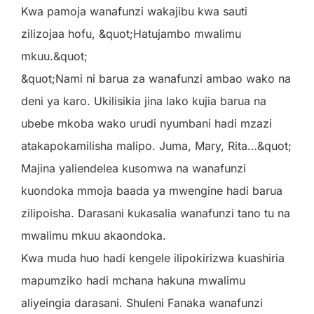
Kwa pamoja wanafunzi wakajibu kwa sauti
zilizojaa hofu, &quot;Hatujambo mwalimu
mkuu.&quot;
&quot;Nami ni barua za wanafunzi ambao wako na
deni ya karo. Ukilisikia jina lako kujia barua na
ubebe mkoba wako urudi nyumbani hadi mzazi
atakapokamilisha malipo. Juma, Mary, Rita…&quot;
Majina yaliendelea kusomwa na wanafunzi
kuondoka mmoja baada ya mwengine hadi barua
zilipoisha. Darasani kukasalia wanafunzi tano tu na
mwalimu mkuu akaondoka.
Kwa muda huo hadi kengele ilipokirizwa kuashiria
mapumziko hadi mchana hakuna mwalimu
aliyeingia darasani. Shuleni Fanaka wanafunzi