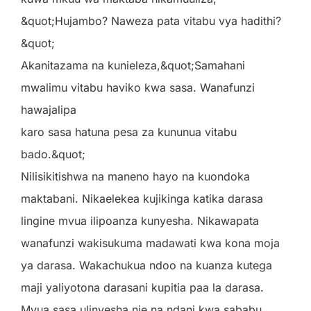
&quot;Hujambo? Naweza pata vitabu vya hadithi?
&quot;
Akanitazama na kunieleza,&quot;Samahani
mwalimu vitabu haviko kwa sasa. Wanafunzi
hawajalipa
karo sasa hatuna pesa za kununua vitabu
bado.&quot;
Nilisikitishwa na maneno hayo na kuondoka
maktabani. Nikaelekea kujikinga katika darasa
lingine mvua ilipoanza kunyesha. Nikawapata
wanafunzi wakisukuma madawati kwa kona moja
ya darasa. Wakachukua ndoo na kuanza kutega
maji yaliyotona darasani kupitia paa la darasa.
Mvua sasa ulinyesha nje na ndani kwa sababu