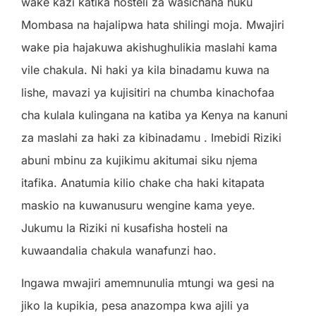
wake kazi katika hosteli za wasichana huku
Mombasa na hajalipwa hata shilingi moja. Mwajiri
wake pia hajakuwa akishughulikia maslahi kama
vile chakula. Ni haki ya kila binadamu kuwa na
lishe, mavazi ya kujisitiri na chumba kinachofaa
cha kulala kulingana na katiba ya Kenya na kanuni
za maslahi za haki za kibinadamu . Imebidi Riziki
abuni mbinu za kujikimu akitumai siku njema
itafika. Anatumia kilio chake cha haki kitapata
maskio na kuwanusuru wengine kama yeye.
Jukumu la Riziki ni kusafisha hosteli na
kuwaandalia chakula wanafunzi hao.
Ingawa mwajiri amemnunulia mtungi wa gesi na
jiko la kupikia, pesa anazompa kwa ajili ya