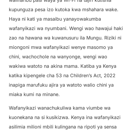
kupunguza pesa izo kutoka kwa mshahara wake.
Haya ni kati ya masaibu yanayowakumba
wafanyikazi wa nyumbani. Wengi wao hawajui haki
zao na hawana wa kuwanusuru ila Mungu. Riziki ni
miongoni mwa wafanyikazi wenye masomo ya
chini, wachochole na wanyonge, wengi wao
wakiwa watoto na akina mama. Katiba ya Kenya
katika kipengele cha 53 na Children’s Act, 2022
inapiga marufuku ajira ya watoto walio chini ya
miaka kumi na minane.
Wafanyikazi wanachukuliwa kama viumbe wa
kuonekana na si kusikizwa. Kenya ina wafanyikazi
asilimia milioni mbili kulingana na ripoti ya sensa