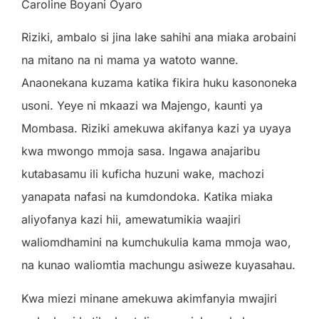
Caroline Boyani Oyaro
Riziki, ambalo si jina lake sahihi ana miaka arobaini
na mitano na ni mama ya watoto wanne.
Anaonekana kuzama katika fikira huku kasononeka
usoni. Yeye ni mkaazi wa Majengo, kaunti ya
Mombasa. Riziki amekuwa akifanya kazi ya uyaya
kwa mwongo mmoja sasa. Ingawa anajaribu
kutabasamu ili kuficha huzuni wake, machozi
yanapata nafasi na kumdondoka. Katika miaka
aliyofanya kazi hii, amewatumikia waajiri
waliomdhamini na kumchukulia kama mmoja wao,
na kunao waliomtia machungu asiweze kuyasahau.
Kwa miezi minane amekuwa akimfanyia mwajiri