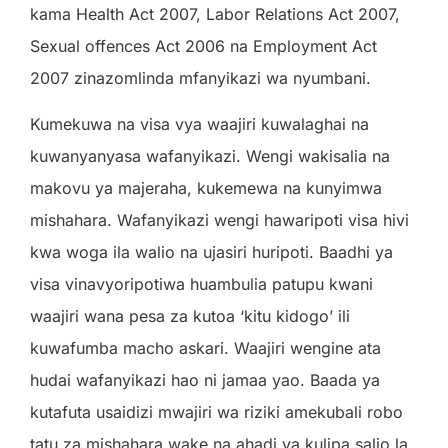
kama Health Act 2007, Labor Relations Act 2007,
Sexual offences Act 2006 na Employment Act
2007 zinazomlinda mfanyikazi wa nyumbani.
Kumekuwa na visa vya waajiri kuwalaghai na
kuwanyanyasa wafanyikazi. Wengi wakisalia na
makovu ya majeraha, kukemewa na kunyimwa
mishahara. Wafanyikazi wengi hawaripoti visa hivi
kwa woga ila walio na ujasiri huripoti. Baadhi ya
visa vinavyoripotiwa huambulia patupu kwani
waajiri wana pesa za kutoa ‘kitu kidogo’ ili
kuwafumba macho askari. Waajiri wengine ata
hudai wafanyikazi hao ni jamaa yao. Baada ya
kutafuta usaidizi mwajiri wa riziki amekubali robo
tatu za mishahara wake na ahadi ya kulipa salio la