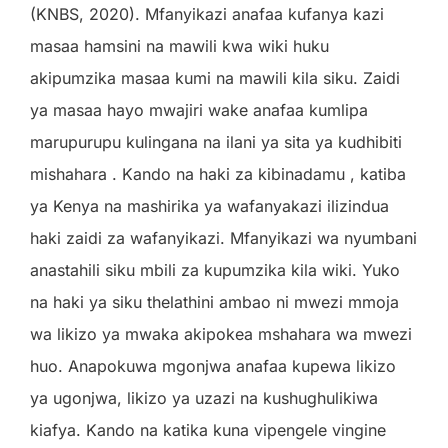
(KNBS, 2020). Mfanyikazi anafaa kufanya kazi
masaa hamsini na mawili kwa wiki huku
akipumzika masaa kumi na mawili kila siku. Zaidi
ya masaa hayo mwajiri wake anafaa kumlipa
marupurupu kulingana na ilani ya sita ya kudhibiti
mishahara . Kando na haki za kibinadamu , katiba
ya Kenya na mashirika ya wafanyakazi ilizindua
haki zaidi za wafanyikazi. Mfanyikazi wa nyumbani
anastahili siku mbili za kupumzika kila wiki. Yuko
na haki ya siku thelathini ambao ni mwezi mmoja
wa likizo ya mwaka akipokea mshahara wa mwezi
huo. Anapokuwa mgonjwa anafaa kupewa likizo
ya ugonjwa, likizo ya uzazi na kushughulikiwa
kiafya. Kando na katika kuna vipengele vingine