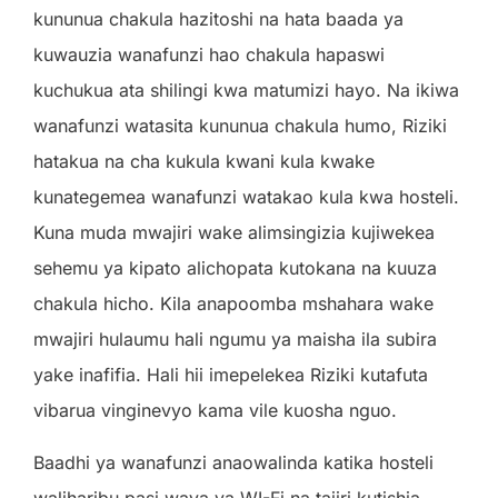
kununua chakula hazitoshi na hata baada ya
kuwauzia wanafunzi hao chakula hapaswi
kuchukua ata shilingi kwa matumizi hayo. Na ikiwa
wanafunzi watasita kununua chakula humo, Riziki
hatakua na cha kukula kwani kula kwake
kunategemea wanafunzi watakao kula kwa hosteli.
Kuna muda mwajiri wake alimsingizia kujiwekea
sehemu ya kipato alichopata kutokana na kuuza
chakula hicho. Kila anapoomba mshahara wake
mwajiri hulaumu hali ngumu ya maisha ila subira
yake inafifia. Hali hii imepelekea Riziki kutafuta
vibarua vinginevyo kama vile kuosha nguo.
Baadhi ya wanafunzi anaowalinda katika hosteli
waliharibu pasi waya ya WI-Fi na tajiri kutishia