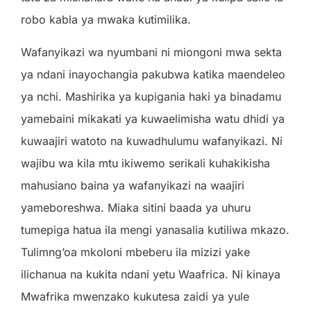
robo kabla ya mwaka kutimilika.
Wafanyikazi wa nyumbani ni miongoni mwa sekta
ya ndani inayochangia pakubwa katika maendeleo
ya nchi. Mashirika ya kupigania haki ya binadamu
yamebaini mikakati ya kuwaelimisha watu dhidi ya
kuwaajiri watoto na kuwadhulumu wafanyikazi. Ni
wajibu wa kila mtu ikiwemo serikali kuhakikisha
mahusiano baina ya wafanyikazi na waajiri
yameboreshwa. Miaka sitini baada ya uhuru
tumepiga hatua ila mengi yanasalia kutiliwa mkazo.
Tulimng’oa mkoloni mbeberu ila mizizi yake
ilichanua na kukita ndani yetu Waafrica. Ni kinaya
Mwafrika mwenzako kukutesa zaidi ya yule