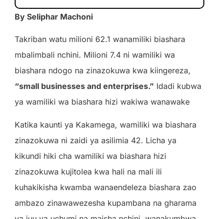
By Seliphar Machoni
Takriban watu milioni 62.1 wanamiliki biashara
mbalimbali nchini. Milioni 7.4 ni wamiliki wa
biashara ndogo na zinazokuwa kwa kiingereza,
“small businesses and enterprises.”
Idadi kubwa
ya wamiliki wa biashara hizi wakiwa wanawake
Katika kaunti ya Kakamega, wamiliki wa biashara
zinazokuwa ni zaidi ya asilimia 42. Licha ya
kikundi hiki cha wamiliki wa biashara hizi
zinazokuwa kujitolea kwa hali na mali ili
kuhakikisha kwamba wanaendeleza biashara zao
ambazo zinawawezesha kupambana na gharama
ya juu ya uchumi na maisha nchini, wanakumbwa