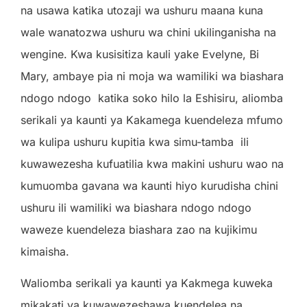
na usawa katika utozaji wa ushuru maana kuna
wale wanatozwa ushuru wa chini ukilinganisha na
wengine. Kwa kusisitiza kauli yake Evelyne, Bi
Mary, ambaye pia ni moja wa wamiliki wa biashara
ndogo ndogo
katika soko hilo la Eshisiru, aliomba
serikali ya kaunti ya Kakamega kuendeleza mfumo
wa kulipa ushuru kupitia kwa simu-tamba
ili
kuwawezesha kufuatilia kwa makini ushuru wao na
kumuomba gavana wa kaunti hiyo kurudisha chini
ushuru ili wamiliki wa biashara ndogo ndogo
waweze kuendeleza biashara zao na kujikimu
kimaisha.
Waliomba serikali ya kaunti ya Kakmega kuweka
mikakati ya kuwawezeshawa kuendelea na