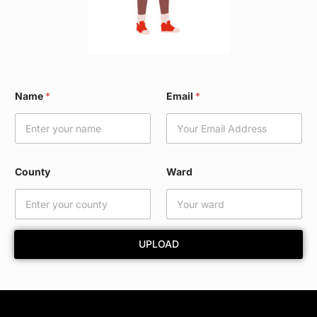
E
Name
*
Email
*
m
a
i
l
C
o
County
Ward
u
n
t
y
*
UPLOAD