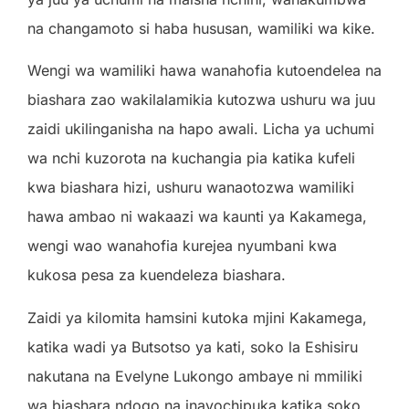
na changamoto si haba hususan, wamiliki wa kike.
Wengi wa wamiliki hawa wanahofia kutoendelea na
biashara zao wakilalamikia kutozwa ushuru wa juu
zaidi ukilinganisha na hapo awali. Licha ya uchumi
wa nchi kuzorota na kuchangia pia katika kufeli
kwa biashara hizi, ushuru wanaotozwa wamiliki
hawa ambao ni wakaazi wa kaunti ya Kakamega,
wengi wao wanahofia kurejea nyumbani kwa
kukosa pesa za kuendeleza biashara.
Zaidi ya kilomita hamsini kutoka mjini Kakamega,
katika wadi ya Butsotso ya kati, soko la Eshisiru
nakutana na Evelyne Lukongo ambaye ni mmiliki
wa biashara ndogo na inayochipuka katika soko