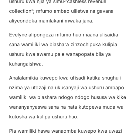
ushuru kwa njia ya simu-“cashless revenue
collection”; mfumo ambao uliletwa na gavana
aliyeondoka mamlakani mwaka jana.
Evelyne alipongeza mfumo huo maana ulisaidia
sana wamiliki wa biashara zinzochipuka kulipia
ushuru kwa awamu pale wanapopata bila ya
kuhangaishwa.
Analalamikia kuwepo kwa ufisadi katika shughuli
nzima ya utozaji na ukusanyaji wa ushuru ambapo
wamiliki wa biashara ndogo ndogo hususa wa kike
wananyanyaswa sana na hata kutopewa muda wa
kutosha wa kulipa ushuru huo.
Pia wamiliki hawa wanaomba kuwepo kwa uwazi